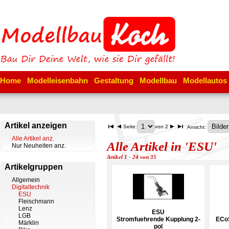
Home
Modelleisenbahn
Gestaltung
Modellbau
Modellautos
Artikel anzeigen
Seite:
von 2
Ansicht:
Alle Artikel anz.
Alle Artikel in 'ESU'
Nur Neuheiten anz.
Artikel 1 - 24 von 35
Artikelgruppen
Allgemein
Digitaltechnik
ESU
Fleischmann
Lenz
ESU
LGB
Stromfuehrende Kupplung 2-
ECoS
Märklin
pol