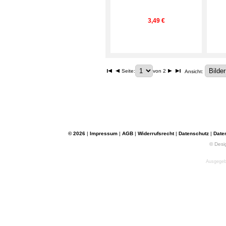
3,49 €
Seite:
von 2
Ansicht:
© 2026
|
Impressum
|
AGB
|
Widerrufsrecht
|
Datenschutz
|
Date
© Desi
Ausgegebe