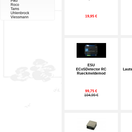
Piko
Roco
Tams
Uhlenbrock
19,95 €
Viessmann
ESU
ECoSDetector RC
Laut
Rueckmeldemod
99,75 €
104,99 €