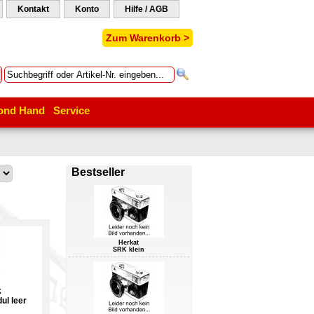
Kontakt
Konto
Hilfe / AGB
Zum Warenkorb >
ond Hand
Service
Bestseller
Herkat
SRK klein
k
ul leer