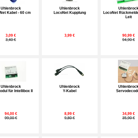
Uhlenbrock
Uhlenbrock
Uhlenbroc
Net Kabel - 60 cm
LocoNet Kupplung
LocoNet Rückmelde
Leit
3,09 €
3,99 €
90,99 €
3,40 €
94,90 €
Uhlenbrock
Uhlenbrock
Uhlenbroc
dul für Intellibox II
Y-Kabel
Servodecod
94,00 €
8,99 €
34,99 €
99,00 €
9,80 €
35,90 €