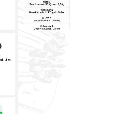
Herkat
Reedkontakt (SRK) max. 1,5A,
Viessmann
Hausbel. mit 1 LED,gelb 10Stk
BRAWA
Verteilerplatte [10fach]
Uhlenbrock
LocoNet Kabel - 28 cm
k
el - 3 m