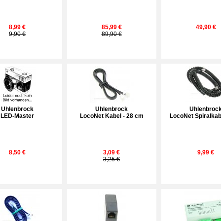
8,99 €
85,99 €
49,90 €
9,90 €
89,90 €
Uhlenbrock
Uhlenbrock
Uhlenbroc
LED-Master
LocoNet Kabel - 28 cm
LocoNet Spiralkab
8,50 €
3,09 €
9,99 €
3,25 €