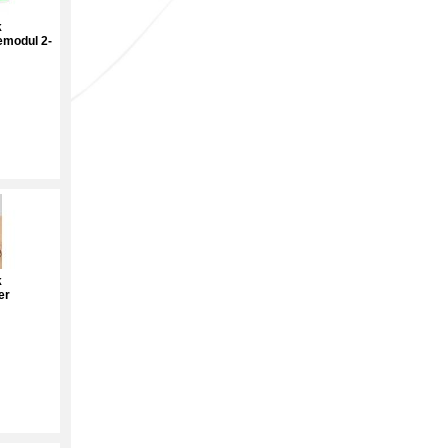
k
modul 2-
k
er