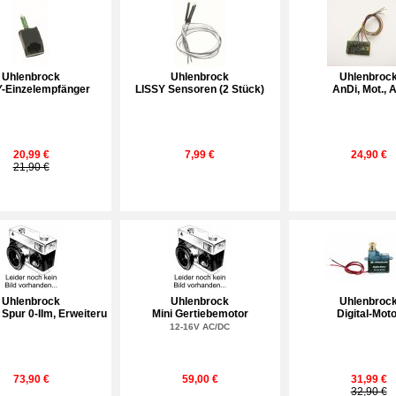
Uhlenbrock
Uhlenbrock
Uhlenbroc
Y-Einzelempfänger
LISSY Sensoren (2 Stück)
AnDi, Mot., 
20,99 €
7,99 €
24,90 €
21,90 €
Uhlenbrock
Uhlenbrock
Uhlenbroc
Spur 0-IIm, Erweiteru
Mini Gertiebemotor
Digital-Moto
12-16V AC/DC
73,90 €
59,00 €
31,99 €
32,90 €