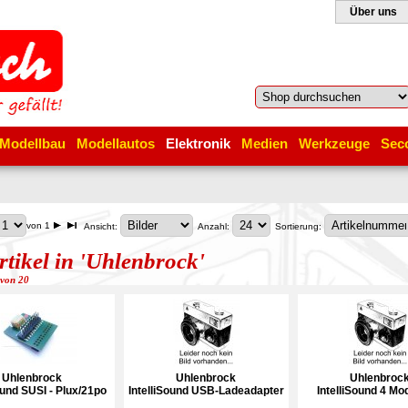
Über uns
Modellbau
Modellautos
Elektronik
Medien
Werkzeuge
Sec
von 1
Ansicht:
Anzahl:
Sortierung:
rtikel in 'Uhlenbrock'
 von 20
Uhlenbrock
Uhlenbrock
Uhlenbroc
ound SUSI - Plux/21po
IntelliSound USB-Ladeadapter
IntelliSound 4 Mod