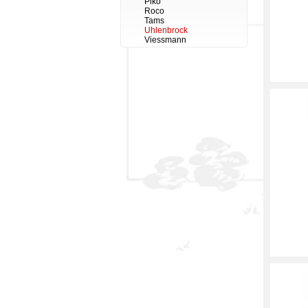
Piko
Roco
Tams
Uhlenbrock
Viessmann