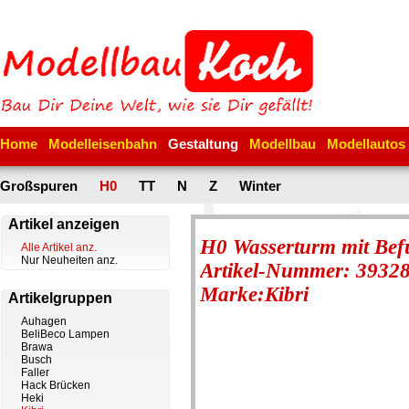
Home
Modelleisenbahn
Gestaltung
Modellbau
Modellautos
Großspuren
H0
TT
N
Z
Winter
Artikel anzeigen
H0 Wasserturm mit Bef
Alle Artikel anz.
Nur Neuheiten anz.
Artikel-Nummer: 3932
Marke:Kibri
Artikelgruppen
Auhagen
BeliBeco Lampen
Brawa
Busch
Faller
Hack Brücken
Heki