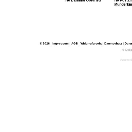
H0 Bahnhof Oberried
H0 Postam
Munderki
© 2026
|
Impressum
|
AGB
|
Widerrufsrecht
|
Datenschutz
|
Date
© Desi
Ausgegebe