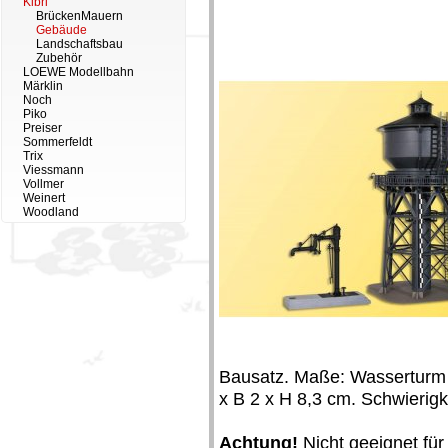
Kibri
BrückenMauern
Gebäude
Landschaftsbau
Zubehör
LOEWE Modellbahn
Märklin
Noch
Piko
Preiser
Sommerfeldt
Trix
Viessmann
Vollmer
Weinert
Woodland
Bausatz. Maße: Wasserturm L
x B 2 x H 8,3 cm. Schwierigke
Achtung!
Nicht geeignet für