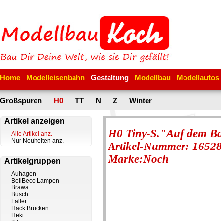
Home
Modelleisenbahn
Gestaltung
Modellbau
Modellautos
Großspuren
H0
TT
N
Z
Winter
Artikel anzeigen
H0 Tiny-S."Auf dem Ba
Alle Artikel anz.
Nur Neuheiten anz.
Artikel-Nummer: 1652
Marke:Noch
Artikelgruppen
Auhagen
BeliBeco Lampen
Brawa
Busch
Faller
Hack Brücken
Heki