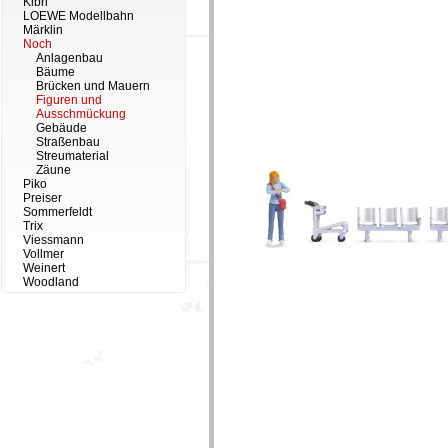
Kibri
LOEWE Modellbahn
Märklin
Noch
Anlagenbau
Bäume
Brücken und Mauern
Figuren und
Ausschmückung
Gebäude
Straßenbau
Streumaterial
Zäune
Piko
Preiser
Sommerfeldt
Trix
Viessmann
Vollmer
Weinert
Woodland