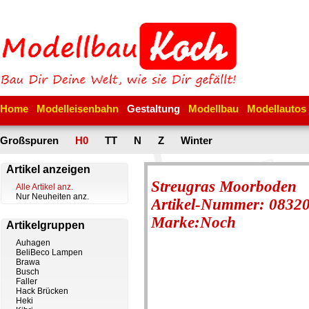
Home
Modelleisenbahn
Gestaltung
Modellbau
Modellautos
Großspuren
H0
TT
N
Z
Winter
Artikel anzeigen
Streugras Moorboden
Alle Artikel anz.
Nur Neuheiten anz.
Artikel-Nummer: 0832
Marke:Noch
Artikelgruppen
Auhagen
BeliBeco Lampen
Brawa
Busch
Faller
Hack Brücken
Heki