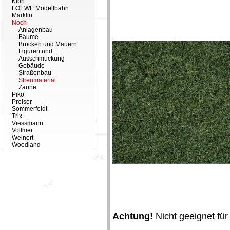
Kibri
LOEWE Modellbahn
Märklin
Noch
Anlagenbau
Bäume
Brücken und Mauern
Figuren und
Ausschmückung
Gebäude
Straßenbau
Streumaterial
Zäune
Piko
Preiser
Sommerfeldt
Trix
Viessmann
Vollmer
Weinert
Woodland
Achtung!
Nicht geeignet für