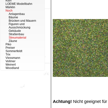
Kibri
LOEWE Modellbahn
Märklin
Noch
Anlagenbau
Bäume
Brücken und Mauern
Figuren und
Ausschmückung
Gebäude
Straßenbau
Streumaterial
Zäune
Piko
Preiser
Sommerfeldt
Trix
Viessmann
Vollmer
Weinert
Woodland
Achtung!
Nicht geeignet für