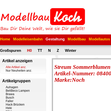
Home
Modelleisenbahn
Gestaltung
Modellbau
Modellautos
Großspuren
H0
TT
N
Z
Winter
Artikel anzeigen
Streum Sommerblumen
Alle Artikel anz.
Nur Neuheiten anz.
Artikel-Nummer: 0840
Marke:Noch
Artikelgruppen
Auhagen
BeliBeco Lampen
Brawa
Busch
Faller
Hack Brücken
Heki