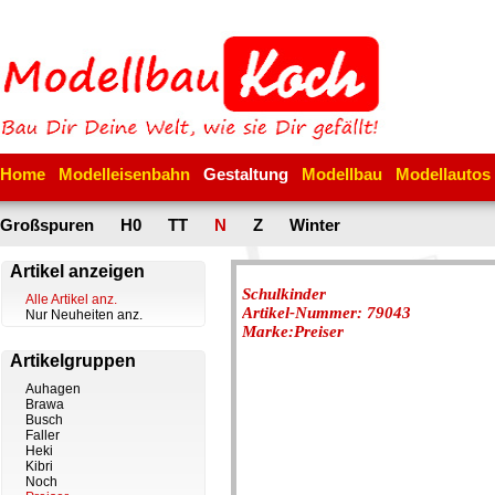
Home
Modelleisenbahn
Gestaltung
Modellbau
Modellautos
Großspuren
H0
TT
N
Z
Winter
Artikel anzeigen
Schulkinder
Alle Artikel anz.
Artikel-Nummer: 79043
Nur Neuheiten anz.
Marke:Preiser
Artikelgruppen
Auhagen
Brawa
Busch
Faller
Heki
Kibri
Noch