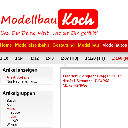
Home
Modelleisenbahn
Gestaltung
Modellbau
Modellautos
1:18
1:24
1:32
1:43
1:87 (H0)
1:120 (TT)
1:160 (N
Artikel anzeigen
Liebherr Compact Bagger m. Ti
Alle Artikel anz.
Artikel-Nummer: LC4268
Nur Neuheiten anz.
Marke:MiNis
Artikelgruppen
Busch
Kibri
Minis
Busse
Lkw
PKW
Wiking