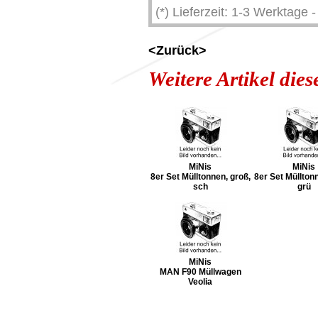
(*) Lieferzeit: 1-3 Werktage
<Zurück>
Weitere Artikel die
MiNis
MiNis
8er Set Mülltonnen, groß,
8er Set Mülltonn
sch
grü
MiNis
MAN F90 Müllwagen
Veolia