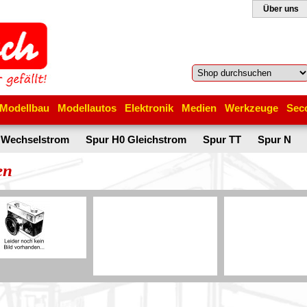
Über uns
Modellbau
Modellautos
Elektronik
Medien
Werkzeuge
Sec
 Wechselstrom
Spur H0 Gleichstrom
Spur TT
Spur N
en