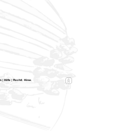
n
|
Hilfe
|
Rechtl. Hinw.