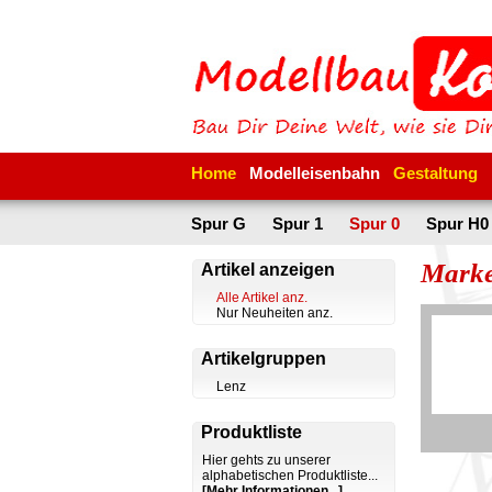
Home
Modelleisenbahn
Gestaltung
Spur G
Spur 1
Spur 0
Spur H0
Mark
Artikel anzeigen
Alle Artikel anz.
Nur Neuheiten anz.
Artikelgruppen
Lenz
Produktliste
Hier gehts zu unserer
alphabetischen Produktliste...
[Mehr Informationen...]