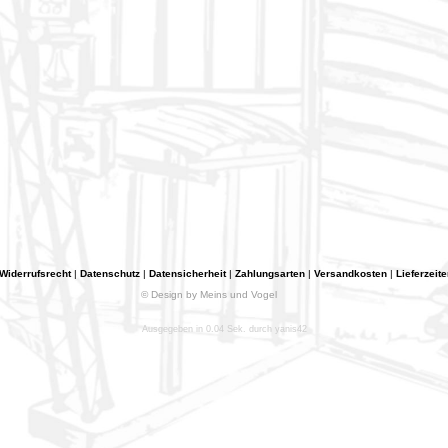
Widerrufsrecht
|
Datenschutz
|
Datensicherheit
|
Zahlungsarten
|
Versandkosten
|
Lieferzeite
© Design by Meins und Vogel
Ausgegeben in 0.04 Sek. durch yanis42