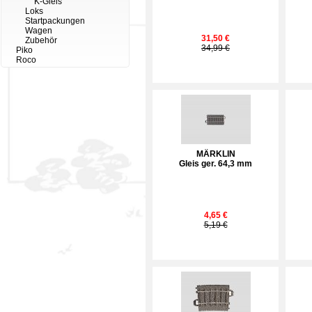
K-Gleis
Loks
Startpackungen
Wagen
31,50 €
Zubehör
34,99 €
Piko
Roco
MÄRKLIN
Gleis ger. 64,3 mm
4,65 €
5,19 €