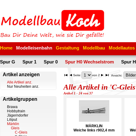
Home
Modelleisenbahn
Gestaltung
Modellbau
Modellautos
Spur G
Spur 1
Spur 0
Spur H0 Wechselstrom
Spur H
Artikel anzeigen
Seite:
von 2
Ansicht:
Alle Artikel anz.
Alle Artikel in 'C-Gleis
Nur Neuheiten anz.
Artikel 1 - 24 von 37
Artikelgruppen
Brawa
Hobbytrain
Jägerndorfer
Liliput
Märklin
MÄRKLIN
Gleis
Weiche links r902,4 mm
Wei
C-Gleis