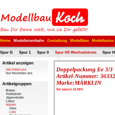
Home
Modelleisenbahn
Gestaltung
Modellbau
Modellautos
Spur G
Spur 1
Spur 0
Spur H0 Wechselstrom
Spur H
Artikel anzeigen
Doppelpackung Ee 3/3
Alle Artikel anz.
Nur Neuheiten anz.
Artikel-Nummer: 3633
Marke:MÄRKLIN
Artikelgruppen
Sie sparen 16,98%
Brawa
Hobbytrain
Jägerndorfer
Liliput
Märklin
Gleis
Loks