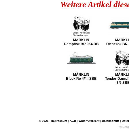
Weitere Artikel die
MÄRKLIN
MÄRKLI
Dampflok BR 064 DB
Diesellok BR
MÄRKLIN
MÄRKLI
E-Lok Re 4/4 I SBB
Tender-Dampfl
3/5 SB
© 2026
|
Impressum
|
AGB
|
Widerrufsrecht
|
Datenschutz
|
Date
© Desi