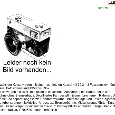
Lieferzeit: 1
2-achsiger Kesselwagen mit einem genieteten Kessel mit 19,2 m3 Fassungsvermög
us. Betriebszustand 1950 bis 1959.
esselwagen mit zwei Radsätzen in detaillierter Ausführung mit Handbremse und
hne ohne Bremserhaus. Detailliertes Fahrgestell mit durchbrochenem Rahmen. Det
dete und separat angesetzte Handbremskurbel, Bremsanlage und Entleerungsrohr
e Arbeitsbühne mit Aufstieg. Angesetzte Bremserbühne. Mit kulissengeführten Kurz
n. Dieser Wagen ist einzeln verpackt im Display 00719 enthalten. Länge über Puff
hstromradsatz E700580 separat erhältlich.