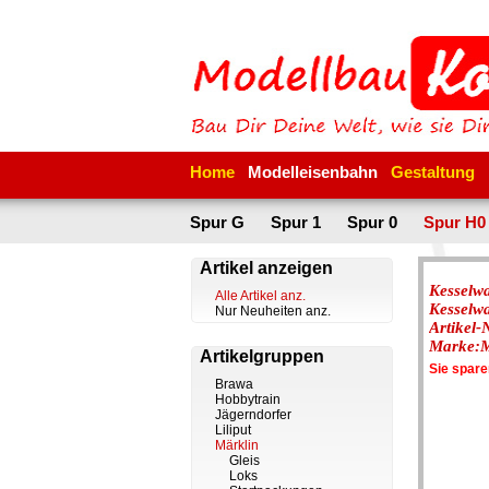
Home
Modelleisenbahn
Gestaltung
Spur G
Spur 1
Spur 0
Spur H0
Artikel anzeigen
Kesselw
Alle Artikel anz.
Kesselw
Nur Neuheiten anz.
Artikel
Marke:
Artikelgruppen
Sie spar
Brawa
Hobbytrain
Jägerndorfer
Liliput
Märklin
Gleis
Loks