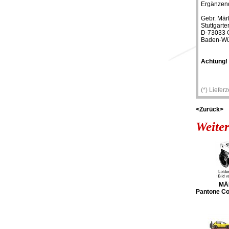
Ergänzend
Gebr. Mär
Stuttgarte
D-73033 
Baden-Wü
Achtung!
(*) Liefer
<Zurück>
Weiter
MÄ
Pantone Col