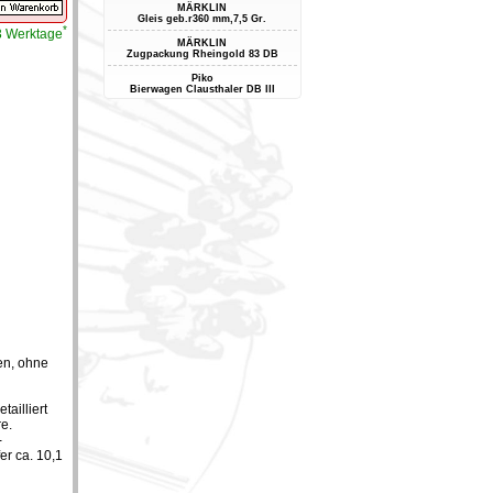
MÄRKLIN
Gleis geb.r360 mm,7,5 Gr.
*
-3 Werktage
MÄRKLIN
Zugpackung Rheingold 83 DB
Piko
Bierwagen Clausthaler DB III
en, ohne
ailliert
e.
-
er ca. 10,1