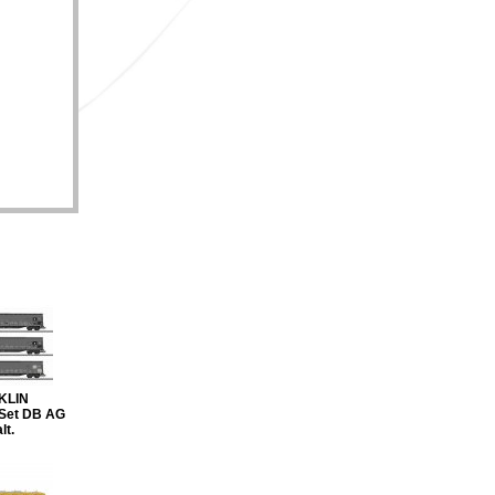
KLIN
-Set DB AG
lt.