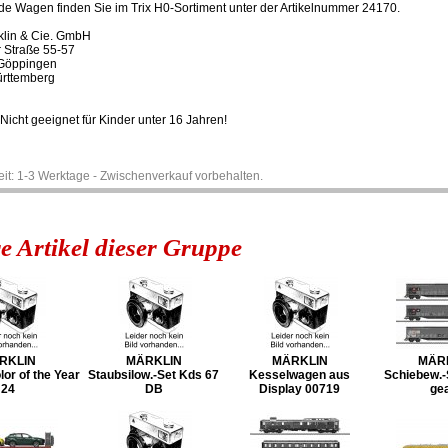
e Wagen finden Sie im Trix H0-Sortiment unter der Artikelnummer 24170.
klin & Cie. GmbH
r Straße 55-57
Göppingen
rttemberg
Nicht geeignet für Kinder unter 16 Jahren!
zeit: 1-3 Werktage - Zwischenverkauf vorbehalten.
e Artikel dieser Gruppe
RKLIN
MÄRKLIN
MÄRKLIN
MÄR
or of the Year
Staubsilow.-Set Kds 67
Kesselwagen aus
Schiebew.
24
DB
Display 00719
gea