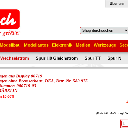
Über uns
Modellbau
Modellautos
Elektronik
Medien
Werkzeuge
Sec
 Wechselstrom
Spur H0 Gleichstrom
Spur TT
Spur N
agen aus Display 00719
agen ohne Bremserhaus, DEA, Betr.-Nr. 580 975
-Nummer: 000719-03
MÄRKLIN
en 10,00%
(Preis inkl. MwSt.
zzgl. V