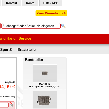
Kontakt
Konto
Hilfe / AGB
Zum Warenkorb >
ond Hand
Service
Spur Z
Ersatzteile
Bestseller
49,99 €
MÄRKLIN
44,99 €
Gleis geb. r437,5 mm,7,5 Gr.
ersandkosten
)