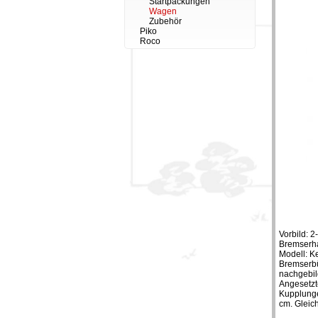
Startpackungen
Wagen
Zubehör
Piko
Roco
Vorbild: 
Bremserha
Modell: K
Bremserbü
nachgebil
Angesetzt
Kupplunge
cm. Gleic