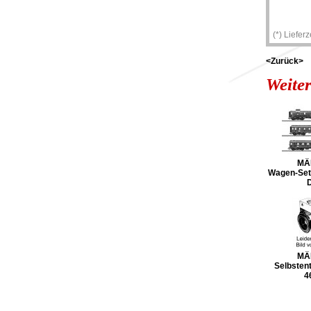
(*) Liefer
<Zurück>
Weiter
MÄ
Wagen-Set
MÄ
Selbsten
4