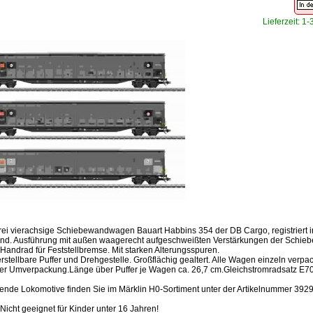
Lieferzeit: 1
Drei vierachsige Schiebewandwagen Bauart Habbins 354 der DB Cargo, registriert i
nd. Ausführung mit außen waagerecht aufgeschweißten Verstärkungen der Schie
Handrad für Feststellbremse. Mit starken Alterungsspuren.
rstellbare Puffer und Drehgestelle. Großflächig gealtert. Alle Wagen einzeln verpac
her Umverpackung.Länge über Puffer je Wagen ca. 26,7 cm.Gleichstromradsatz E7
ende Lokomotive finden Sie im Märklin H0-Sortiment unter der Artikelnummer 3929
Nicht geeignet für Kinder unter 16 Jahren!