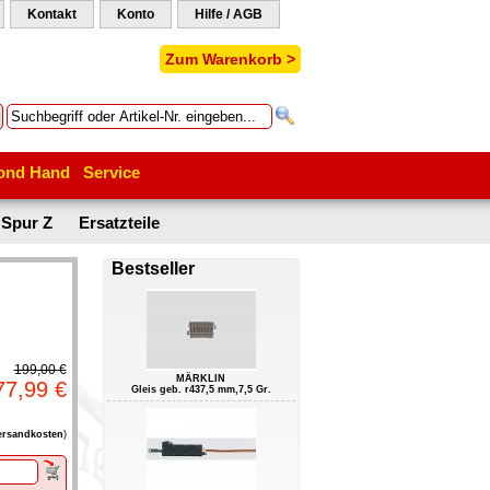
Kontakt
Konto
Hilfe / AGB
Zum Warenkorb >
ond Hand
Service
Spur Z
Ersatzteile
Bestseller
199,00 €
MÄRKLIN
77,99 €
Gleis geb. r437,5 mm,7,5 Gr.
ersandkosten
)