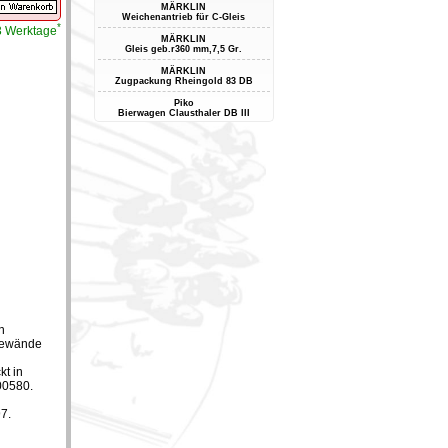
MÄRKLIN
Weichenantrieb für C-Gleis
*
-3 Werktage
MÄRKLIN
Gleis geb.r360 mm,7,5 Gr.
MÄRKLIN
Zugpackung Rheingold 83 DB
Piko
Bierwagen Clausthaler DB III
n
bewände
kt in
00580.
7.