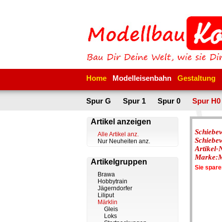
Home
Modelleisenbahn
Gestaltung
Spur G
Spur 1
Spur 0
Spur H0
Artikel anzeigen
Schiebew
Alle Artikel anz.
Schiebe
Nur Neuheiten anz.
Artikel
Marke:
Artikelgruppen
Sie spar
Brawa
Hobbytrain
Jägerndorfer
Liliput
Märklin
Gleis
Loks