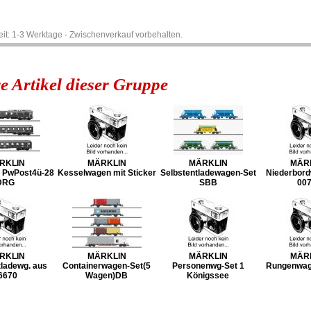
zeit: 1-3 Werktage - Zwischenverkauf vorbehalten.
e Artikel dieser Gruppe
RKLIN
MÄRKLIN
MÄRKLIN
MÄR
 PwPost4ü-28
Kesselwagen mit Sticker
Selbstentladewagen-Set
Niederbor
DRG
SBB
00
RKLIN
MÄRKLIN
MÄRKLIN
MÄR
tladewg. aus
Containerwagen-Set(5
Personenwg-Set 1
Rungenwag
6670
Wagen)DB
Königssee