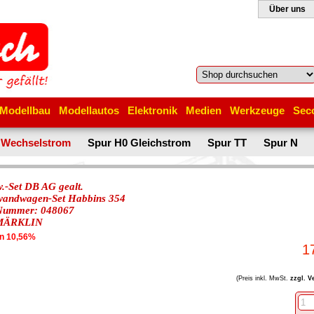
Über uns
Modellbau
Modellautos
Elektronik
Medien
Werkzeuge
Sec
 Wechselstrom
Spur H0 Gleichstrom
Spur TT
Spur N
.-Set DB AG gealt.
wandwagen-Set Habbins 354
-Nummer: 048067
MÄRKLIN
en 10,56%
1
(Preis inkl. MwSt.
zzgl. V