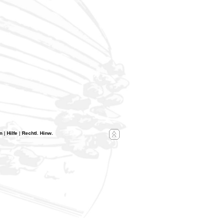
n
|
Hilfe
|
Rechtl. Hinw.