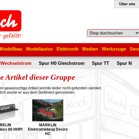
Über uns
Modellbau
Modellautos
Elektronik
Medien
Werkzeuge
Sec
 Wechselstrom
Spur H0 Gleichstrom
Spur TT
Spur N
e Artikel dieser Gruppe
en gewünschtge Artikel konnte leider nicht gefunden werden.
lich wurde er aus dem Sortiment genommen.
RKLIN
MÄRKLIN
Class 66 HHPI
Elektrotriebzug Desiro
HC