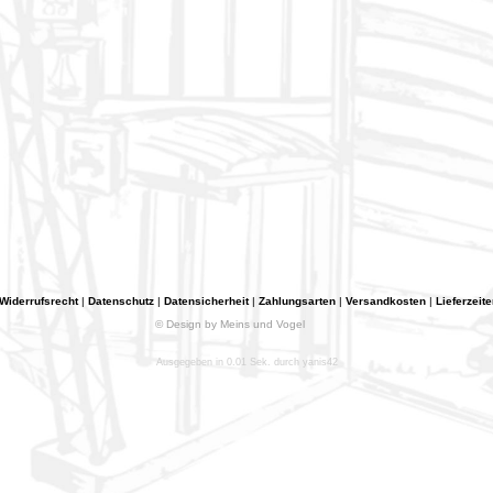
Widerrufsrecht
|
Datenschutz
|
Datensicherheit
|
Zahlungsarten
|
Versandkosten
|
Lieferzeite
© Design by Meins und Vogel
Ausgegeben in 0.01 Sek. durch yanis42