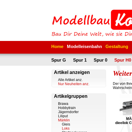
Home
Modelleisenbahn
Gestaltung
Spur G
Spur 1
Spur 0
Spur H0
Weiter
Artikel anzeigen
Alle Artikel anz.
Der von Ihn
Nur Neuheiten anz.
Wahrschein
Artikelgruppen
Brawa
Hobbytrain
Jägerndorfer
Liliput
MÄ
Märklin
dieellok 
Gleis
Loks