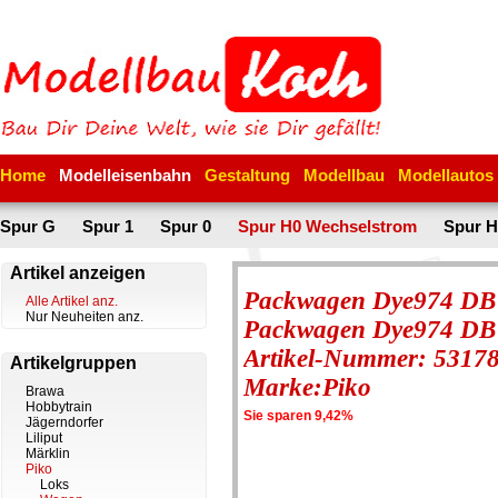
Home
Modelleisenbahn
Gestaltung
Modellbau
Modellautos
Spur G
Spur 1
Spur 0
Spur H0 Wechselstrom
Spur H
Artikel anzeigen
Packwagen Dye974 DB
Alle Artikel anz.
Nur Neuheiten anz.
Packwagen Dye974 DB
Artikel-Nummer: 5317
Artikelgruppen
Marke:Piko
Brawa
Hobbytrain
Sie sparen 9,42%
Jägerndorfer
Liliput
Märklin
Piko
Loks