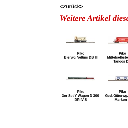
<Zurück>
Weitere Artikel die
Piko
Piko
Bierwg. Veltins DB III
Mittelselbste
Tanoos 
Piko
Piko
3er Set Y-Wagen D 300
Ged. Güterwg.
DR IV S
Marken