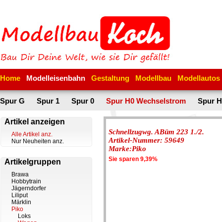
Home
Modelleisenbahn
Gestaltung
Modellbau
Modellautos
Spur G
Spur 1
Spur 0
Spur H0 Wechselstrom
Spur H
Artikel anzeigen
Schnellzugwg. ABüm 223 1./2.
Alle Artikel anz.
Artikel-Nummer: 59649
Nur Neuheiten anz.
Marke:Piko
Sie sparen 9,39%
Artikelgruppen
Brawa
Hobbytrain
Jägerndorfer
Liliput
Märklin
Piko
Loks