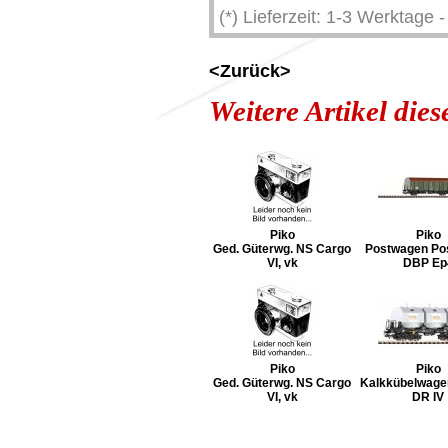
(*) Lieferzeit: 1-3 Werktage
<Zurück>
Weitere Artikel die
Piko
Piko
Ged. Güterwg. NS Cargo
Postwagen Pos
VI, vk
DBP Ep
Piko
Piko
Ged. Güterwg. NS Cargo
Kalkkübelwag
VI, vk
DR IV