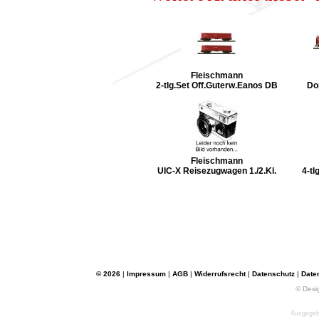
Fleischmann
2-tlg.Set Off.Guterw.Eanos DB
Do
Fleischmann
UIC-X Reisezugwagen 1./2.Kl.
4-tl
© 2026
|
Impressum
|
AGB
|
Widerrufsrecht
|
Datenschutz
|
Date
© Desi
Ausgegebe