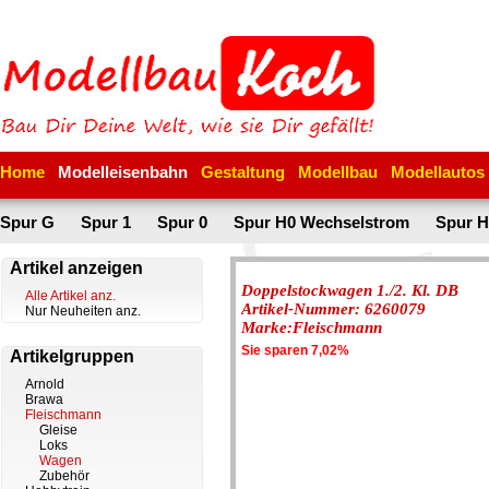
Home
Modelleisenbahn
Gestaltung
Modellbau
Modellautos
Spur G
Spur 1
Spur 0
Spur H0 Wechselstrom
Spur H
Artikel anzeigen
Doppelstockwagen 1./2. Kl. DB
Alle Artikel anz.
Artikel-Nummer: 6260079
Nur Neuheiten anz.
Marke:Fleischmann
Sie sparen 7,02%
Artikelgruppen
Arnold
Brawa
Fleischmann
Gleise
Loks
Wagen
Zubehör