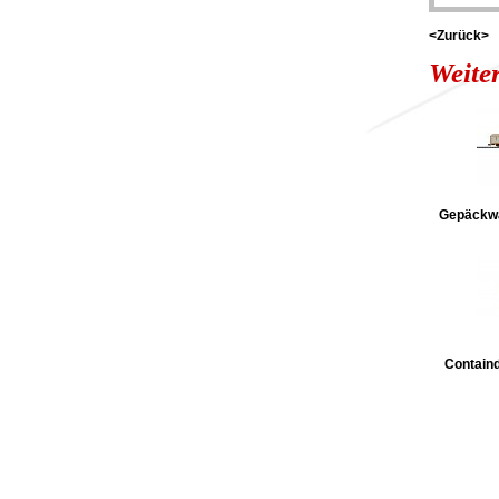
<Zurück>
Weite
Gepäckwa
Contain