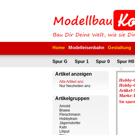
Home
Modelleisenbahn
Gestaltung
Spur G
Spur 1
Spur 0
Spur H0
Artikel anzeigen
Hobby-
Alle Artikel anz.
Hobby-
Nur Neuheiten anz.
Artikel
Marke:T
Artikelgruppen
Sie spar
Arnold
Brawa
Fleischmann
Hobbytrain
Jägerndorfer
Kato
Liliput