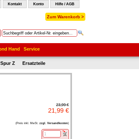
Kontakt
Konto
Hilfe / AGB
Zum Warenkorb >
ond Hand
Service
Spur Z
Ersatzteile
23,99 €
21,99 €
(Preis inkl. MwSt.
zzgl. Versandkosten
)