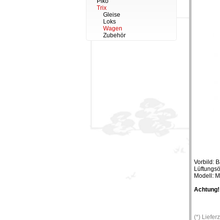
Piko
Trix
Gleise
Loks
Wagen
Zubehör
Vorbild: 
Lüftungsö
Modell: M
Achtung!
(*) Liefe