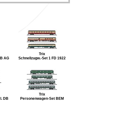
Trix
DB AG
Schnellzugw.-Set 1 FD 1922
Trix
l. DB
Personenwagen-Set BEM