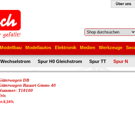
Über uns
Modellbau
Modellautos
Elektronik
Medien
Werkzeuge
Sec
 Wechselstrom
Spur H0 Gleichstrom
Spur TT
Spur N
Güterwagen DB
Güterwagen Bauart Gmms 40
-Nummer: T18100
rix
en 8,34%