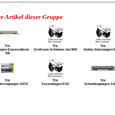
re Artikel dieser Gruppe
Trix
Trix
Trix
gen Expressdienst
Großraum-Schiebew.-Set MHI
Hobby-Güterwagen 
DB
Trix
Trix
Trix
dertragwagen GATX
Kesselwagen KVG
Schnellzugwagen 3.K