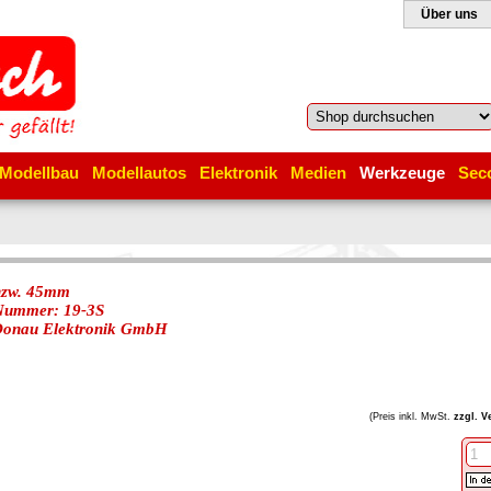
Über uns
Modellbau
Modellautos
Elektronik
Medien
Werkzeuge
Sec
nzw. 45mm
-Nummer: 19-3S
onau Elektronik GmbH
(Preis inkl. MwSt.
zzgl. V