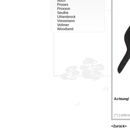
Noch
Proses
Proxxon
Seuthe
Uhlenbrock
Viessmann
Vollmer
Woodland
Achtung!
(*) Liefer
<Zurück>