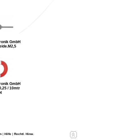
tronik GmbH
eide.M2,5
tronik GmbH
0,25 / 10mtr
ot
n
|
Hilfe
|
Rechtl. Hinw.