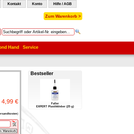
Kontakt
Konto
Hilfe / AGB
Zum Warenkorb >
ond Hand
Service
Bestseller
4,99 €
Faller
EXPERT Plastikkleber (25 g)
ersandkosten
)