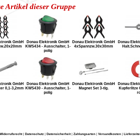
e Artikel dieser Gruppe
ktronik GmbH
Donau Elektronik GmbH
Donau Elektronik GmbH
Donau Elek
zw.20x20mm
KWS434 - Ausschalter, 1-
4xSpannzw.30x30mm
Halt.Schn
polig
ktronik GmbH
Donau Elektronik GmbH
Donau Elektronik GmbH
Donau Elek
ter 0,1-3,2mm
KWS430 - Ausschalter, 1-
Magnet Set 3-tlg.
Kupferlitze 
polig
r
Widerrufsrecht
|
Datenschutz
|
Datensicherheit
|
Zahlungsarten
|
Versandkosten
|
Lieferzeite