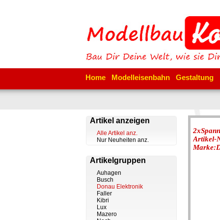
Home
Modelleisenbahn
Gestaltung
Artikel anzeigen
2xSpan
Alle Artikel anz.
Artikel
Nur Neuheiten anz.
Marke:D
Artikelgruppen
Auhagen
Busch
Donau Elektronik
Faller
Kibri
Lux
Mazero