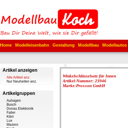
Home
Modelleisenbahn
Gestaltung
Modellbau
Modellautos
Artikel anzeigen
Winkelschlüsselsatz für Innen
Alle Artikel anz.
Artikel-Nummer: 23946
Nur Neuheiten anz.
Marke:Proxxon GmbH
Artikelgruppen
Auhagen
Busch
Donau Elektronik
Faller
Kibri
Lux
Mazero