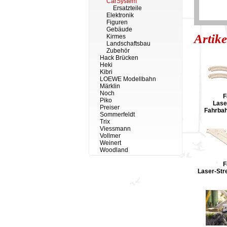
CarSystem
Ersatzteile
Elektronik
Figuren
Gebäude
Artike
Kirmes
Landschaftsbau
Zubehör
Hack Brücken
Heki
Kibri
LOEWE Modellbahn
Märklin
Noch
F
Piko
Lase
Preiser
Fahrba
Sommerfeldt
Trix
Viessmann
Vollmer
Weinert
Woodland
F
Laser-Str