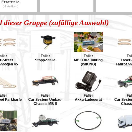
Ersatzteile
( 4 Artikel )
l dieser Gruppe (zufällige Auswahl)
aller
Faller
Faller
Fal
r-Street
Stopp-Stelle
MB O302 Touring
Laser-
hnbogen 45
(WIKING)
Fahrbahn
aller
Faller
Faller
Fal
eet Parkharfe
Car System Umbau-
Akku-Ladegerät
Car Syst
Chassis MB S
Chass