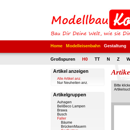
Home
Modelleisenbahn
Gestaltung
Großspuren
H0
TT
N
Z
W
Artik
Artikel anzeigen
Alle Artikel anz.
Nur Neuheiten anz.
Bitte klic
Artikelsu
Artikelgruppen
Auhagen
BeliBeco Lampen
Brawa
Busch
Faller
Bäume
BrückenMauern