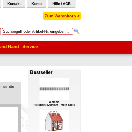
Kontakt
Konto
Hilfe / AGB
Zum Warenkorb >
ond Hand
Service
Bestseller
n, um die
Weinert
Flexgleis 920mmm - mein Gleis