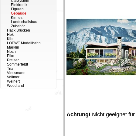
CarSystem
Elektronik
Figuren
Gebäude
Kirmes
Landschaftsbau
Zubehör
Hack Brücken
Heki
Kibri
LOEWE Modellbahn
Märklin
Noch
Piko
Preiser
Sommerfeldt
Trix
Viessmann
Vollmer
Weinert
Woodland
Achtung!
Nicht geeignet für