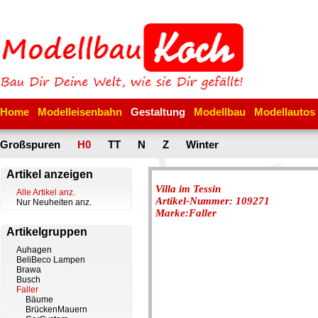
Home
Modelleisenbahn
Gestaltung
Modellbau
Modellautos
Großspuren
H0
TT
N
Z
Winter
Artikel anzeigen
Villa im Tessin
Alle Artikel anz.
Artikel-Nummer: 109271
Nur Neuheiten anz.
Marke:Faller
Artikelgruppen
Auhagen
BeliBeco Lampen
Brawa
Busch
Faller
Bäume
BrückenMauern