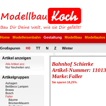
Home
Modelleisenbahn
Gestaltung
Modellbau
Modellautos
Großspuren
H0
TT
N
Z
Winter
Artikel anzeigen
Bahnhof Schierke
Alle Artikel anz.
Nur Neuheiten anz.
Artikel-Nummer: 1101
Marke:Faller
Artikelgruppen
Sie sparen 18,25%
Auhagen
BeliBeco Lampen
Brawa
Busch
Faller
Bäume
BrückenMauern