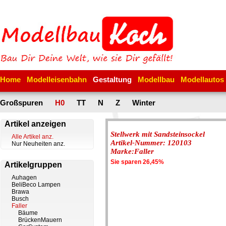
Home
Modelleisenbahn
Gestaltung
Modellbau
Modellautos
Großspuren
H0
TT
N
Z
Winter
Artikel anzeigen
Stellwerk mit Sandsteinsockel
Alle Artikel anz.
Artikel-Nummer: 120103
Nur Neuheiten anz.
Marke:Faller
Sie sparen 26,45%
Artikelgruppen
Auhagen
BeliBeco Lampen
Brawa
Busch
Faller
Bäume
BrückenMauern