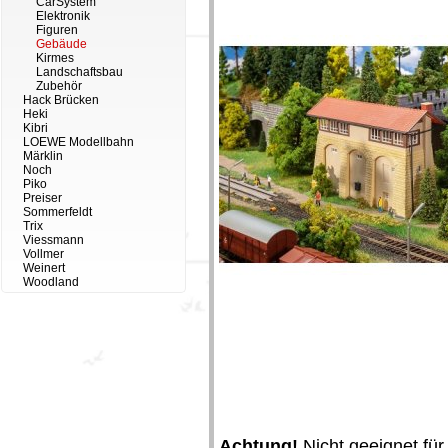
CarSystem
Elektronik
Figuren
Gebäude
Kirmes
Landschaftsbau
Zubehör
Hack Brücken
Heki
Kibri
LOEWE Modellbahn
Märklin
Noch
Piko
Preiser
Sommerfeldt
Trix
Viessmann
Vollmer
Weinert
Woodland
Achtung!
Nicht geeignet für