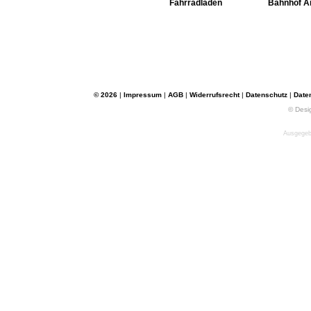
Fahrradladen
Bahnhof A
© 2026
|
Impressum
|
AGB
|
Widerrufsrecht
|
Datenschutz
|
Date
© Desi
Ausgegebe