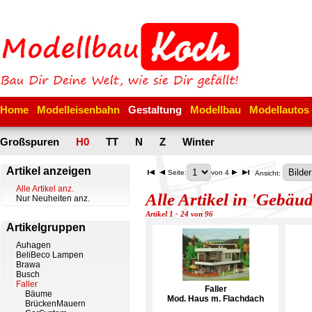
Home
Modelleisenbahn
Gestaltung
Modellbau
Modellautos
Großspuren
H0
TT
N
Z
Winter
Artikel anzeigen
Seite:
von 4
Ansicht:
Alle Artikel anz.
Alle Artikel in 'Gebäud
Nur Neuheiten anz.
Artikel 1 - 24 von 96
Artikelgruppen
Auhagen
BeliBeco Lampen
Brawa
Busch
Faller
Faller
Bäume
Mod. Haus m. Flachdach
BrückenMauern