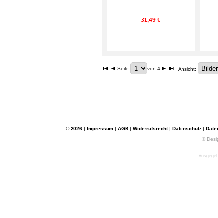
31,49 €
Seite:
von 4
Ansicht:
© 2026
|
Impressum
|
AGB
|
Widerrufsrecht
|
Datenschutz
|
Date
© Desi
Ausgegebe