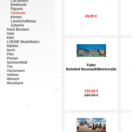
CarSystem
Elektronik
Figuren
Gebäude
49,99 €
Kirmes
Landschaftsbau
Zubehör
Hack Brücken
Heki
Kibri
LOEWE Modellbahn
Märklin
Noch
Piko
Preiser
Sommerfeldt
Faller
Trix
Bahnhof Neustadt/Weinstraße
Viessmann
Vollmer
Weinert
Woodland
155,00 €
189,99 €