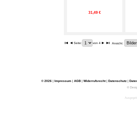
31,49 €
Seite:
von 4
Ansicht:
© 2026
|
Impressum
|
AGB
|
Widerrufsrecht
|
Datenschutz
|
Date
© Desi
Ausgegebe