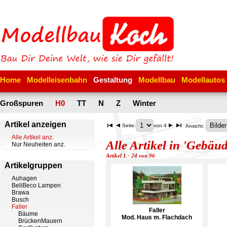
Home
Modelleisenbahn
Gestaltung
Modellbau
Modellautos
Großspuren
H0
TT
N
Z
Winter
Artikel anzeigen
Seite:
von 4
Ansicht:
Alle Artikel anz.
Alle Artikel in 'Gebäud
Nur Neuheiten anz.
Artikel 1 - 24 von 96
Artikelgruppen
Auhagen
BeliBeco Lampen
Brawa
Busch
Faller
Faller
Bäume
Mod. Haus m. Flachdach
BrückenMauern