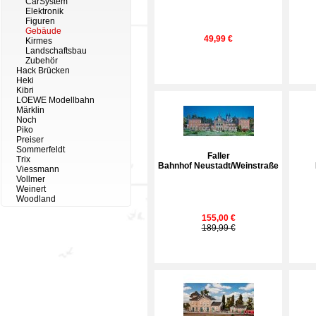
CarSystem
Elektronik
Figuren
Gebäude
49,99 €
Kirmes
Landschaftsbau
Zubehör
Hack Brücken
Heki
Kibri
LOEWE Modellbahn
Märklin
Noch
Piko
Preiser
Sommerfeldt
Faller
Trix
Bahnhof Neustadt/Weinstraße
Viessmann
Vollmer
Weinert
Woodland
155,00 €
189,99 €