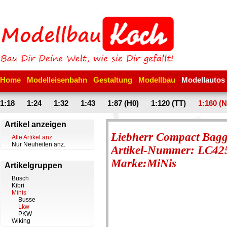
Home
Modelleisenbahn
Gestaltung
Modellbau
Modellautos
1:18
1:24
1:32
1:43
1:87 (H0)
1:120 (TT)
1:160 (N
Artikel anzeigen
Liebherr Compact Bagg
Alle Artikel anz.
Nur Neuheiten anz.
Artikel-Nummer: LC42
Marke:MiNis
Artikelgruppen
Busch
Kibri
Minis
Busse
Lkw
PKW
Wiking