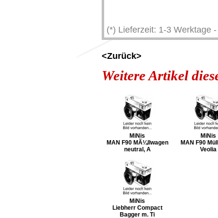
(*) Lieferzeit: 1-3 Werktage
<Zurück>
Weitere Artikel die
MiNis
MiNis
MAN F90 MÃ¼llwagen
MAN F90 Mül
neutral, A
Veolia
MiNis
Liebherr Compact
Bagger m. Ti