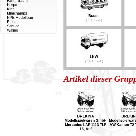
Fahr(T)raum
Herpa
Kibri
Minichamps
Busse
NPE Modellbau
( 3 Artikel )
Rietze
Schuco
Wiking
LKW
( 31 Artikel )
Artikel dieser Grup
BREKINA
BREKIN
Modellspielwaren GmbH
Modellspielwa
Mercedes LAF 1113 TLF
VW Kasten T2 "
16, Auf