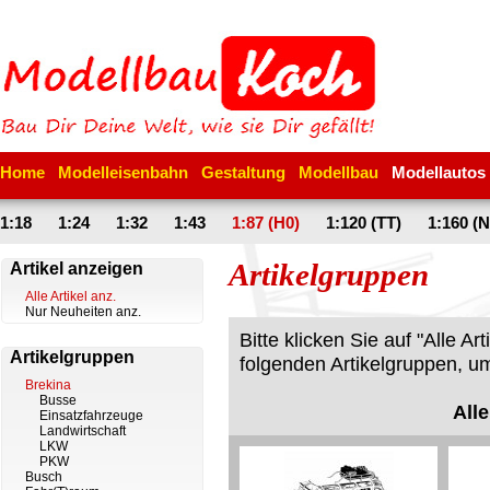
Home
Modelleisenbahn
Gestaltung
Modellbau
Modellautos
1:18
1:24
1:32
1:43
1:87 (H0)
1:120 (TT)
1:160 (N
Artikelgruppen
Artikel anzeigen
Alle Artikel anz.
Nur Neuheiten anz.
Bitte klicken Sie auf "Alle A
Artikelgruppen
folgenden Artikelgruppen, um
Brekina
Busse
Alle
Einsatzfahrzeuge
Landwirtschaft
LKW
PKW
Busch