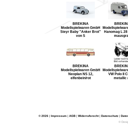
BREKINA
BREKIN
Modellspielwaren GmbH
Modellspielwa
Steyr Baby "Anker Brot"
Hanomag L 28 
von S
mausgr
BREKINA
BREKIN
Modellspielwaren GmbH
Modellspielwa
Neoplan NS 12,
VW Polo II 
elfenbein/rot
metallic 
© 2026
|
Impressum
|
AGB
|
Widerrufsrecht
|
Datenschutz
|
Date
© Desi