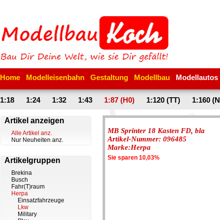
Home
Modelleisenbahn
Gestaltung
Modellbau
Modellautos
1:18
1:24
1:32
1:43
1:87 (H0)
1:120 (TT)
1:160 (N
Artikel anzeigen
MB Sprinter 18 Kasten FD, bla
Alle Artikel anz.
Artikel-Nummer: 096485
Nur Neuheiten anz.
Marke:Herpa
Sie sparen 10,03%
Artikelgruppen
Brekina
Busch
Fahr(T)raum
Herpa
Einsatzfahrzeuge
Lkw
Military