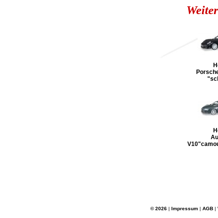
Weiter
H
Porsche
"sc
H
Au
V10"camou
© 2026
|
Impressum
|
AGB
|