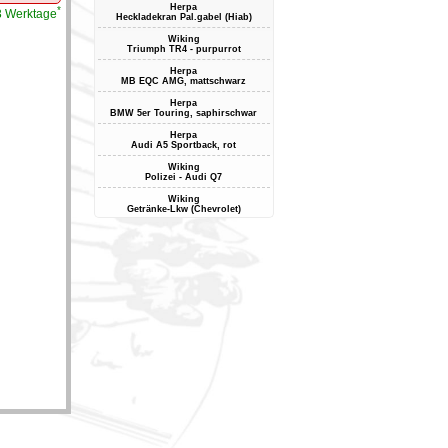
Herpa
*
-3 Werktage
Heckladekran Pal.gabel (Hiab)
Wiking
Triumph TR4 - purpurrot
Herpa
MB EQC AMG, mattschwarz
Herpa
BMW 5er Touring, saphirschwar
Herpa
Audi A5 Sportback, rot
Wiking
Polizei - Audi Q7
Wiking
Getränke-Lkw (Chevrolet)