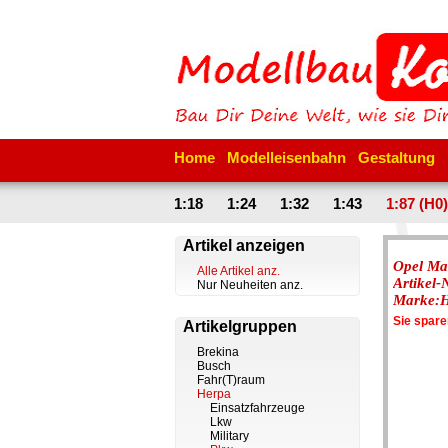
Home
Modelleisenbahn
Gestaltung
1:18
1:24
1:32
1:43
1:87 (H0)
Artikel anzeigen
Opel Ma
Alle Artikel anz.
Artikel
Nur Neuheiten anz.
Marke:
Sie spar
Artikelgruppen
Brekina
Busch
Fahr(T)raum
Herpa
Einsatzfahrzeuge
Lkw
Military