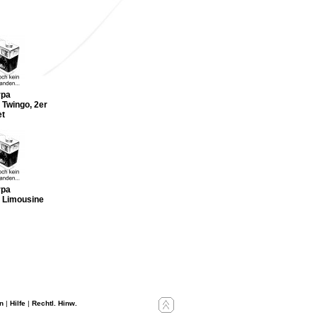
rpa
 Twingo, 2er
et
rpa
1 Limousine
n
|
Hilfe
|
Rechtl. Hinw.