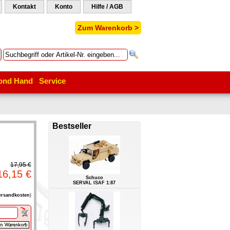
Kontakt
Konto
Hilfe / AGB
Zum Warenkorb >
ond Hand
Service
Bestseller
17,95 €
16,15 €
Schuco
SERVAL ISAF 1:87
ersandkosten
)