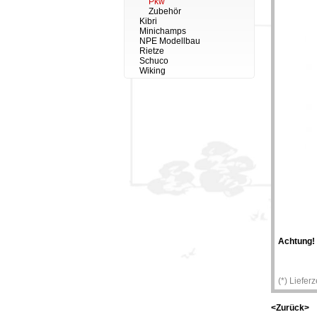
Pkw
Zubehör
Kibri
Minichamps
NPE Modellbau
Rietze
Schuco
Wiking
Achtung!
(*) Liefer
<Zurück>