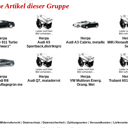
e Artikel dieser Gruppe
erpa
Herpa
Herpa
He
 911 Turbo
Audi A5
Audi A3 Cabrio, metallic
MiKi Renault
hwarz"
Sportback,distriktgrü
S
erpa
Herpa
Herpa
He
di R8
Audi Q7, matadorrot
VW Multivan Energ.
Trabant 60
flagegrün me
Orang. Met
Widerrufsrecht
|
Datenschutz
|
Datensicherheit
|
Zahlungsarten
|
Versandkosten
|
Lieferzeite