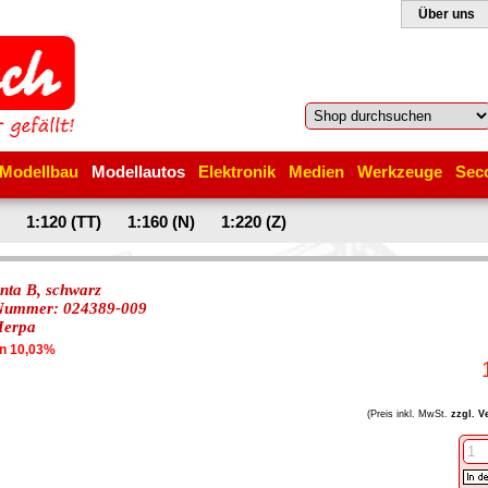
Über uns
Modellbau
Modellautos
Elektronik
Medien
Werkzeuge
Sec
1:120 (TT)
1:160 (N)
1:220 (Z)
nta B, schwarz
-Nummer: 024389-009
Herpa
en 10,03%
(Preis inkl. MwSt.
zzgl. V