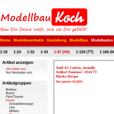
Home
Modelleisenbahn
Gestaltung
Modellbau
Modellautos
1:18
1:24
1:32
1:43
1:87 (H0)
1:120 (TT)
1:160 (N
Artikel anzeigen
Audi A5 Cabrio, metallic
Alle Artikel anz.
Artikel-Nummer: 034173
Nur Neuheiten anz.
Marke:Herpa
Sie sparen 10,00%
Artikelgruppen
Brekina
Busch
Fahr(T)raum
Herpa
Einsatzfahrzeuge
Lkw
Military