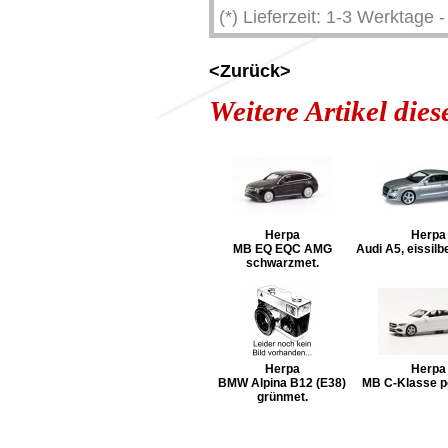
(*) Lieferzeit: 1-3 Werktage
<Zurück>
Weitere Artikel die
Herpa
Herpa
MB EQ EQC AMG
Audi A5, eissilb
schwarzmet.
Herpa
Herpa
BMW Alpina B12 (E38)
MB C-Klasse p
grünmet.