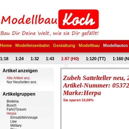
Home
Modelleisenbahn
Gestaltung
Modellbau
Modellautos
1:18
1:24
1:32
1:43
1:87 (H0)
1:120 (TT)
1:160 (N
Artikel anzeigen
Zubeh Sattelteller neu, 
Alle Artikel anz.
Nur Neuheiten anz.
Artikel-Nummer: 0537
Marke:Herpa
Artikelgruppen
Sie sparen 10,08%
Brekina
Busch
Fahr(T)raum
Herpa
Einsatzfahrzeuge
Lkw
Military