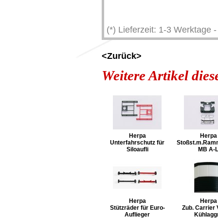
(*) Lieferzeit: 1-3 Werktage
<Zurück>
Weitere Artikel die
Herpa
Herpa
Unterfahrschutz für
Stoßst.m.Ram
Siloaufli
MB A-
Herpa
Herpa
Stützräder für Euro-
Zub. Carrier 
Auflieger
Kühlagg