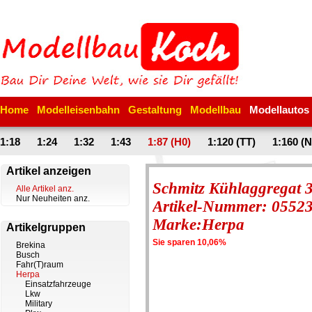
Home
Modelleisenbahn
Gestaltung
Modellbau
Modellautos
1:18
1:24
1:32
1:43
1:87 (H0)
1:120 (TT)
1:160 (N
Artikel anzeigen
Schmitz Kühlaggregat 3
Alle Artikel anz.
Nur Neuheiten anz.
Artikel-Nummer: 0552
Marke:Herpa
Artikelgruppen
Sie sparen 10,06%
Brekina
Busch
Fahr(T)raum
Herpa
Einsatzfahrzeuge
Lkw
Military