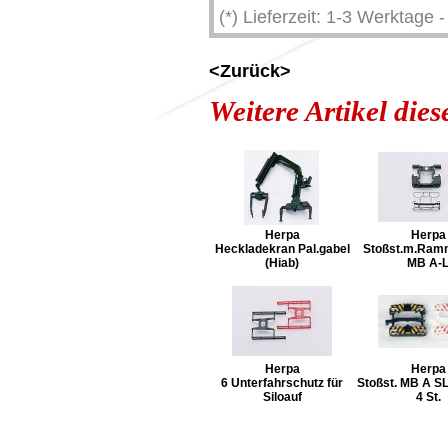
(*) Lieferzeit: 1-3 Werktage
<Zurück>
Weitere Artikel die
Herpa
Herpa
Heckladekran Pal.gabel
Stoßst.m.Ram
(Hiab)
MB A-
Herpa
Herpa
6 Unterfahrschutz für
Stoßst. MB A S
Siloauf
4 St.