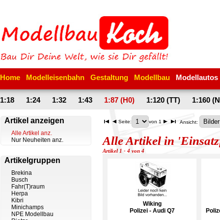
Home
Modelleisenbahn
Gestaltung
Modellbau
Modellautos
1:18
1:24
1:32
1:43
1:87 (H0)
1:120 (TT)
1:160 (N
Artikel anzeigen
Seite:
von 1
Ansicht:
Alle Artikel anz.
Alle Artikel in 'Einsat
Nur Neuheiten anz.
Artikel 1 - 4 von 4
Artikelgruppen
Brekina
Busch
Fahr(T)raum
Herpa
Kibri
Wiking
Minichamps
Polizei - Audi Q7
Poliz
NPE Modellbau