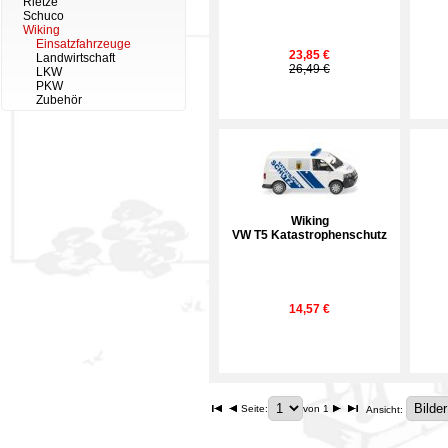
Rietze
Schuco
Wiking
Einsatzfahrzeuge
23,85 €
Landwirtschaft
26,49 €
LKW
PKW
Zubehör
Wiking
VW T5 Katastrophenschutz
14,57 €
Seite:
von 1
Ansicht: