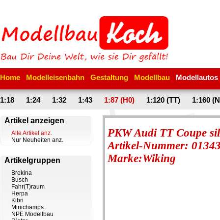
Home
Modelleisenbahn
Gestaltung
Modellbau
Modellautos
1:18
1:24
1:32
1:43
1:87 (H0)
1:120 (TT)
1:160 (N
Artikel anzeigen
PKW Audi TT Coupe sil
Alle Artikel anz.
Nur Neuheiten anz.
Artikel-Nummer: 0134
Marke:Wiking
Artikelgruppen
Brekina
Busch
Fahr(T)raum
Herpa
Kibri
Minichamps
NPE Modellbau