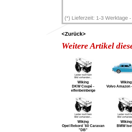
(*) Lieferzeit: 1-3 Werktage
<Zurück>
Weitere Artikel die
Wiking
Wiking
DKW Coupé -
Volvo Amazon -
elfenbeinbeige
Wiking
Wiking
Opel Rekord ´60 Caravan
BMW Iset
"DB"