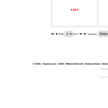
4,99 €
Seite:
von 5
Ansicht:
© 2026
|
Impressum
|
AGB
|
Widerrufsrecht
|
Datenschutz
|
Date
© Desi
Ausgegebe