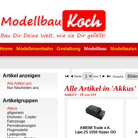
Home
Modelleisenbahn
Gestaltung
Modellbau
Modellautos
Artikel anzeigen
Seite:
von 5
Ansicht:
Alle Artikel anz.
Alle Artikel in 'Akkus'
Nur Neuheiten anz.
Artikel 1 - 24 von 104
Artikelgruppen
Akkus
allgemein
Drohnen - Copter
Fahrzeuge
Fernsteuerungen
AMEWI Trade e.K.
Flugmodelle
Lipo 2S 1050 Hyper GO
A
Ladegeräte