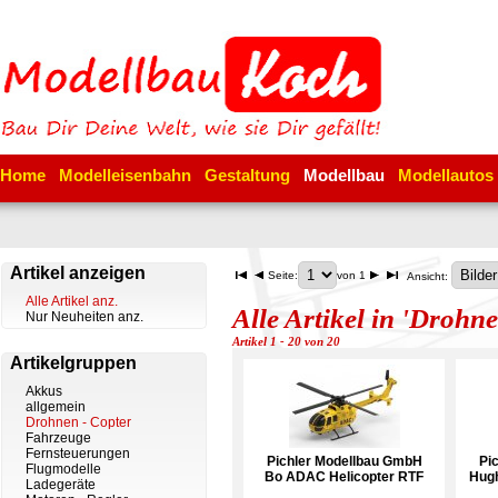
Home
Modelleisenbahn
Gestaltung
Modellbau
Modellautos
Artikel anzeigen
Seite:
von 1
Ansicht:
Alle Artikel anz.
Alle Artikel in 'Drohne
Nur Neuheiten anz.
Artikel 1 - 20 von 20
Artikelgruppen
Akkus
allgemein
Drohnen - Copter
Fahrzeuge
Fernsteuerungen
Pichler Modellbau GmbH
Pi
Flugmodelle
Bo ADAC Helicopter RTF
Hugh
Ladegeräte