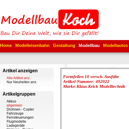
Home
Modelleisenbahn
Gestaltung
Modellbau
Modellautos
Artikel anzeigen
Formfeilen 10 versch. Ausführ
Alle Artikel anz.
Artikel-Nummer: 492022
Nur Neuheiten anz.
Marke:Klaus Krick Modelltechnik
Artikelgruppen
Akkus
allgemein
Drohnen - Copter
Fahrzeuge
Fernsteuerungen
Flugmodelle
Ladegeräte