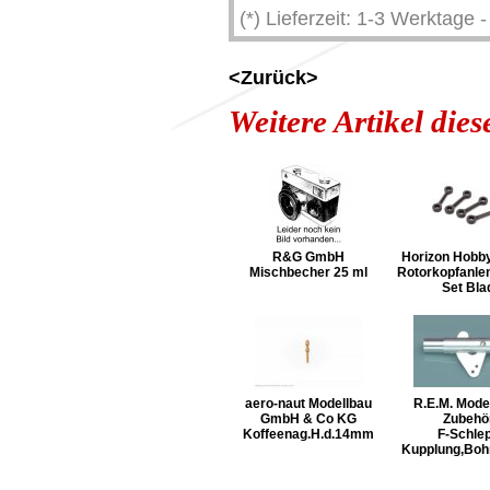
(*) Lieferzeit: 1-3 Werktage
<Zurück>
Weitere Artikel die
R&G GmbH
Horizon Hob
Mischbecher 25 ml
Rotorkopfanle
Set Bla
aero-naut Modellbau
R.E.M. Mode
GmbH & Co KG
Zubehö
Koffeenag.H.d.14mm
F-Schle
Kupplung,Boh