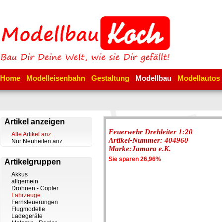
Home
Modelleisenbahn
Gestaltung
Modellbau
Modellautos
Artikel anzeigen
Feuerwehr Drehleiter 1:20
Alle Artikel anz.
Artikel-Nummer: 404960
Nur Neuheiten anz.
Marke:Jamara e.K.
Sie sparen 26,96%
Artikelgruppen
Akkus
allgemein
Drohnen - Copter
Fahrzeuge
Fernsteuerungen
Flugmodelle
Ladegeräte