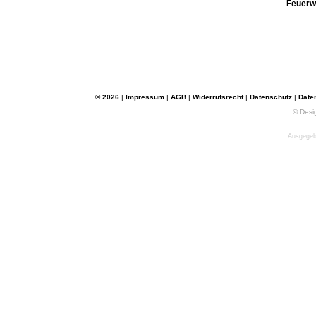
Feuerw
© 2026
|
Impressum
|
AGB
|
Widerrufsrecht
|
Datenschutz
|
Date
© Desi
Ausgegebe