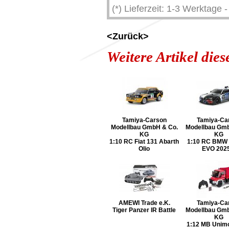
(*) Lieferzeit: 1-3 Werktage
<Zurück>
Weitere Artikel die
Tamiya-Carson
Tamiya-Ca
Modellbau GmbH & Co.
Modellbau Gmb
KG
KG
1:10 RC Fiat 131 Abarth
1:10 RC BMW
Olio
EVO 2025
AMEWI Trade e.K.
Tamiya-Ca
Tiger Panzer IR Battle
Modellbau Gmb
KG
1:12 MB Unim