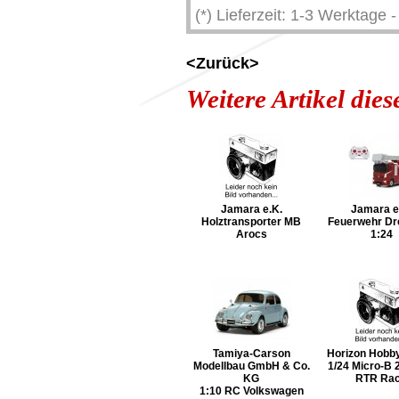
(*) Lieferzeit: 1-3 Werktage
<Zurück>
Weitere Artikel die
Jamara e.K.
Jamara e
Holztransporter MB
Feuerwehr Dre
Arocs
1:24
Tamiya-Carson
Horizon Hob
Modellbau GmbH & Co.
1/24 Micro-B
KG
RTR Ra
1:10 RC Volkswagen