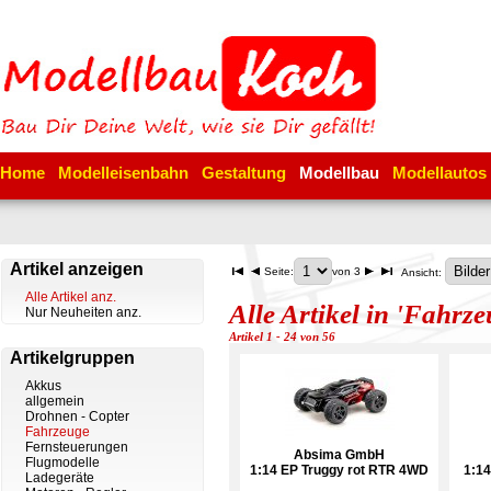
Home
Modelleisenbahn
Gestaltung
Modellbau
Modellautos
Artikel anzeigen
Seite:
von 3
Ansicht:
Alle Artikel anz.
Alle Artikel in 'Fahrze
Nur Neuheiten anz.
Artikel 1 - 24 von 56
Artikelgruppen
Akkus
allgemein
Drohnen - Copter
Fahrzeuge
Fernsteuerungen
Absima GmbH
Flugmodelle
1:14 EP Truggy rot RTR 4WD
1:1
Ladegeräte