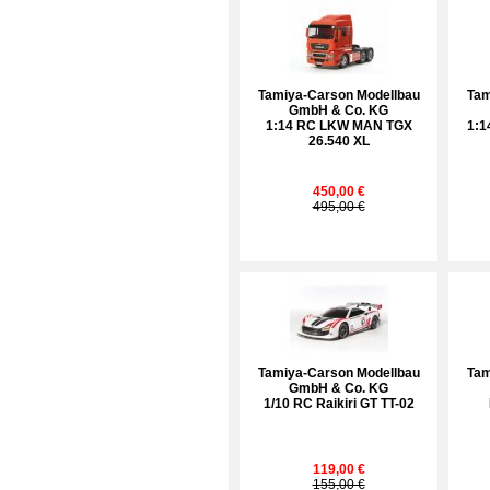
Tamiya-Carson Modellbau
Tam
GmbH & Co. KG
1:14 RC LKW MAN TGX
1:1
26.540 XL
450,00 €
495,00 €
Tamiya-Carson Modellbau
Tam
GmbH & Co. KG
1/10 RC Raikiri GT TT-02
119,00 €
155,00 €