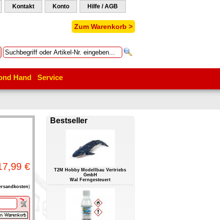
Kontakt
Konto
Hilfe / AGB
Zum Warenkorb >
ond Hand
Service
Bestseller
17,99 €
T2M Hobby Modellbau Vertriebs
GmbH
Wal Ferngesteuert
ersandkosten
)