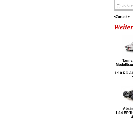
(*) Liefer
<Zurück>
Weiter
Tamiy
Modellba
1:10 RC Al
Absi
1:14 EP T