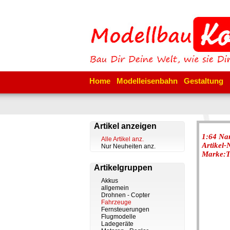
Home
Modelleisenbahn
Gestaltung
Artikel anzeigen
1:64 Na
Alle Artikel anz.
Artikel
Nur Neuheiten anz.
Marke:T
Artikelgruppen
Akkus
allgemein
Drohnen - Copter
Fahrzeuge
Fernsteuerungen
Flugmodelle
Ladegeräte