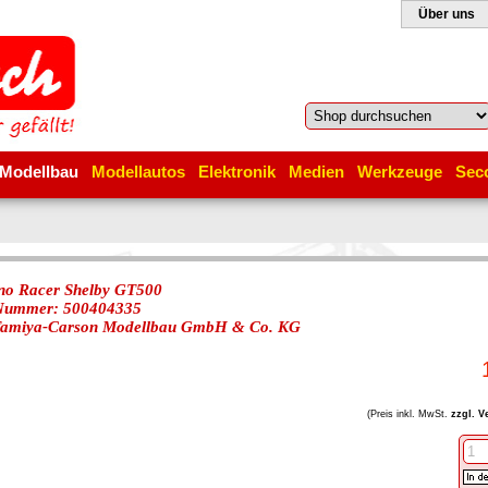
Über uns
Modellbau
Modellautos
Elektronik
Medien
Werkzeuge
Sec
no Racer Shelby GT500
-Nummer: 500404335
amiya-Carson Modellbau GmbH & Co. KG
(Preis inkl. MwSt.
zzgl. V