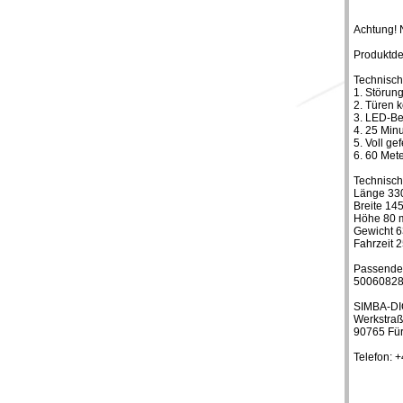
Achtung! N
Produktde
Technisch
1. Störun
2. Türen 
3. LED-Be
4. 25 Minu
5. Voll ge
6. 60 Met
Technisch
Länge 33
Breite 14
Höhe 80
Gewicht 6
Fahrzeit 
Passender
5006082
SIMBA-DI
Werkstraß
90765 Für
Telefon: 