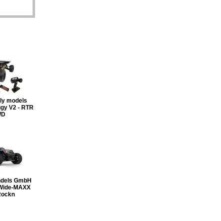
fly models
gy V2 - RTR
WD
dels GmbH
Wide-MAXX
Rockn