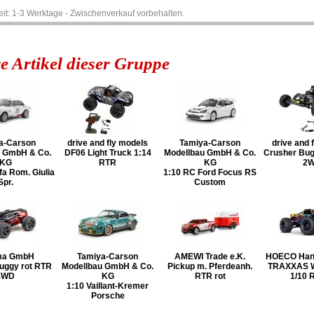
zeit: 1-3 Werktage - Zwischenverkauf vorbehalten.
e Artikel dieser Gruppe
a-Carson
drive and fly models
Tamiya-Carson
drive and 
u GmbH & Co.
DF06 Light Truck 1:14
Modellbau GmbH & Co.
Crusher Bug
KG
RTR
KG
2
fa Rom. Giulia
1:10 RC Ford Focus RS
Spr.
Custom
ma GmbH
Tamiya-Carson
AMEWI Trade e.K.
HOECO Han
ruggy rot RTR
Modellbau GmbH & Co.
Pickup m. Pferdeanh.
TRAXXAS 
4WD
KG
RTR rot
1/10 
1:10 Vaillant-Kremer
Porsche