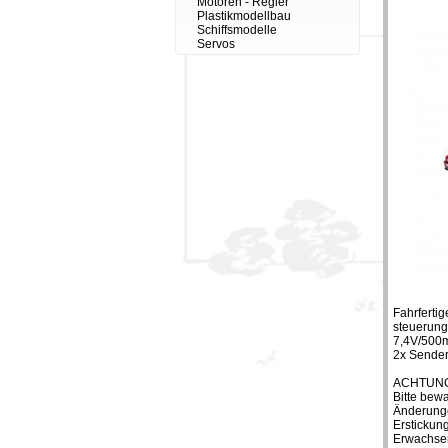
Motoren - Regler
Plastikmodellbau
Schiffsmodelle
Servos
Fahrferti
steuerung
7,4V/500
2x Sender
ACHTUNG
Bitte bew
Änderungen
Erstickung
Erwachsen