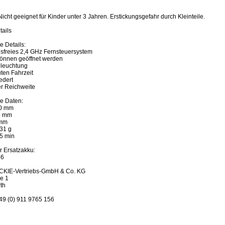
icht geeignet für Kinder unter 3 Jahren. Erstickungsgefahr durch Kleinteile.
tails
e Details:
gsfreies 2,4 GHz Fernsteuersystem
können geöffnet werden
leuchtung
ten Fahrzeit
federt
er Reichweite
e Daten:
0 mm
5 mm
 mm
31 g
25 min
 Ersatzakku:
86
CKIE-Vertriebs-GmbH & Co. KG
e 1
th
+49 (0) 911 9765 156