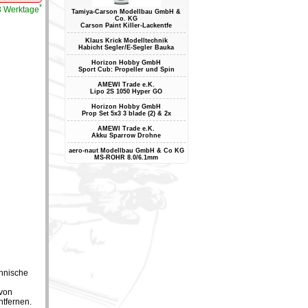
*
-3 Werktage
Tamiya-Carson Modellbau GmbH &
Co. KG
Carson Paint Killer-Lackentfe
Klaus Krick Modelltechnik
Habicht Segler/E-Segler Bauka
Horizon Hobby GmbH
Sport Cub: Propeller und Spin
AMEWI Trade e.K.
Lipo 2S 1050 Hyper GO
Horizon Hobby GmbH
Prop Set 5x3 3 blade (2) & 2x
AMEWI Trade e.K.
Akku Sparrow Drohne
aero-naut Modellbau GmbH & Co KG
MS-ROHR 8.0/6.1mm
chnische
 von
ntfernen.