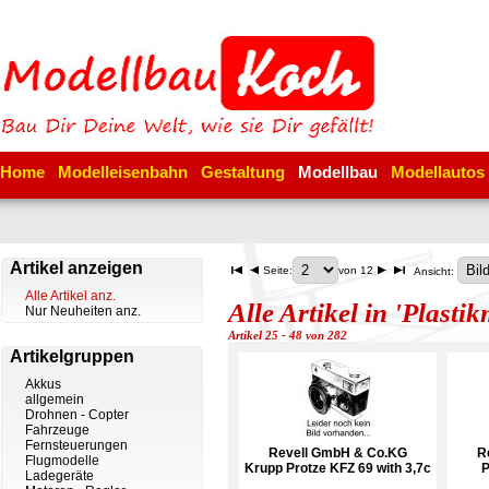
Home
Modelleisenbahn
Gestaltung
Modellbau
Modellautos
Artikel anzeigen
Seite:
von 12
Ansicht:
Alle Artikel anz.
Alle Artikel in 'Plasti
Nur Neuheiten anz.
Artikel 25 - 48 von 282
Artikelgruppen
Akkus
allgemein
Drohnen - Copter
Fahrzeuge
Fernsteuerungen
Revell GmbH & Co.KG
R
Flugmodelle
Krupp Protze KFZ 69 with 3,7c
P
Ladegeräte