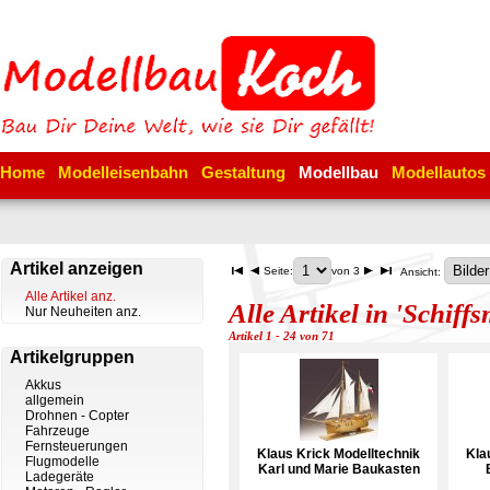
Home
Modelleisenbahn
Gestaltung
Modellbau
Modellautos
Artikel anzeigen
Seite:
von 3
Ansicht:
Alle Artikel anz.
Alle Artikel in 'Schiff
Nur Neuheiten anz.
Artikel 1 - 24 von 71
Artikelgruppen
Akkus
allgemein
Drohnen - Copter
Fahrzeuge
Fernsteuerungen
Klaus Krick Modelltechnik
Kla
Flugmodelle
Karl und Marie Baukasten
Ladegeräte