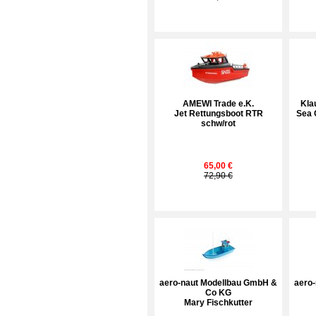
AMEWI Trade e.K.
Kla
Jet Rettungsboot RTR
Sea
schw/rot
65,00 €
72,90 €
aero-naut Modellbau GmbH &
aero
Co KG
Mary Fischkutter