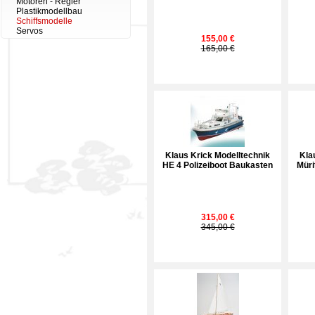
Motoren - Regler
Plastikmodellbau
Schiffsmodelle
Servos
155,00 €
165,00 €
Klaus Krick Modelltechnik
Kla
HE 4 Polizeiboot Baukasten
Müri
315,00 €
345,00 €