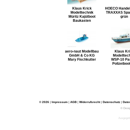
Klaus Krick
HOECO Hande
Modelltechnik
TRAXXAS Spa
Müritz Kajütboot
grün
Baukasten
aero-naut Modellbau
Klaus Kr
GmbH & Co KG
Modelltec
Mary Fischkutter
WSP-10 Pa
Polizeiboo
© 2026
|
Impressum
|
AGB
|
Widerrufsrecht
|
Datenschutz
|
Date
© Desi
Ausgegebe