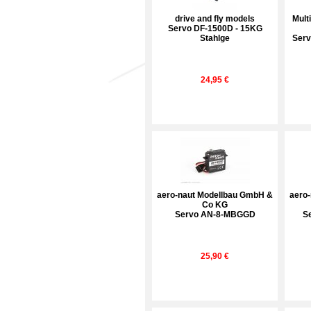
drive and fly models
Mult
Servo DF-1500D - 15KG
Stahlge
Serv
24,95 €
aero-naut Modellbau GmbH &
aero
Co KG
Servo AN-8-MBGGD
S
25,90 €