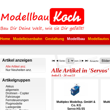
Home
Modelleisenbahn
Gestaltung
Modellbau
Modellautos
Artikel anzeigen
Seite:
von 3
Ansicht:
Alle Artikel anz.
Alle Artikel in 'Servos'
Nur Neuheiten anz.
Artikel 1 - 24 von 53
Artikelgruppen
Akkus
allgemein
Drohnen - Copter
Fahrzeuge
Fernsteuerungen
Multiplex Modellsp. GmbH &
Mult
Flugmodelle
Co. KG
Ladegeräte
Servo HS-55