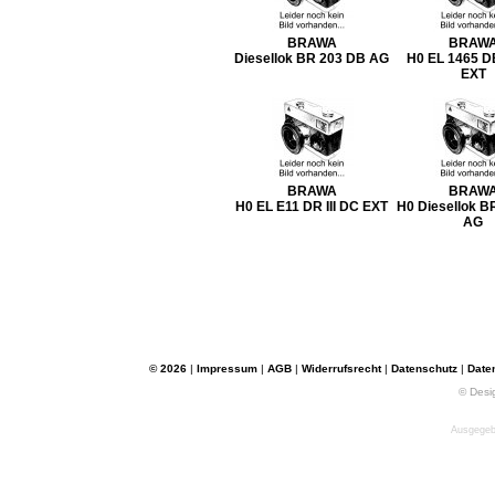
BRAWA
BRAW
Diesellok BR 203 DB AG
H0 EL 1465 D
EXT
BRAWA
BRAW
H0 EL E11 DR III DC EXT
H0 Diesellok B
AG
© 2026
|
Impressum
|
AGB
|
Widerrufsrecht
|
Datenschutz
|
Date
© Desi
Ausgegebe