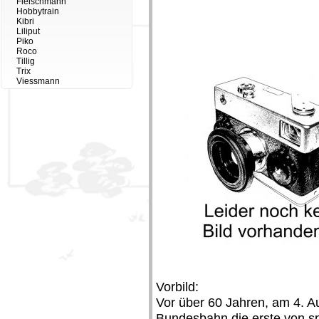
Fleischmann
Hobbytrain
Kibri
Liliput
Piko
Roco
Tillig
Trix
Viessmann
Vorbild:
Vor über 60 Jahren, am 4. Au
Bundesbahn die erste von sp