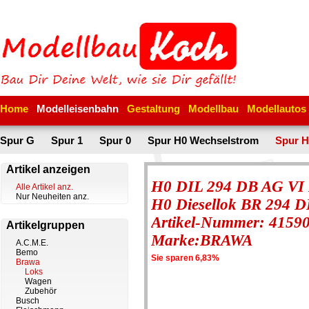
Home
Modelleisenbahn
Gestaltung
Modellbau
Modellautos
Spur G
Spur 1
Spur 0
Spur H0 Wechselstrom
Spur H
Artikel anzeigen
H0 DIL 294 DB AG VI
Alle Artikel anz.
Nur Neuheiten anz.
H0 Diesellok BR 294 
Artikel-Nummer: 4159
Artikelgruppen
Marke:BRAWA
A.C.M.E.
Bemo
Sie sparen 6,83%
Brawa
Loks
Wagen
Zubehör
Busch