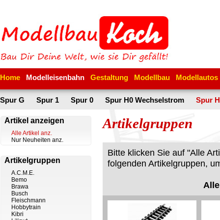
Home
Modelleisenbahn
Gestaltung
Modellbau
Modellautos
Spur G
Spur 1
Spur 0
Spur H0 Wechselstrom
Spur H
Artikelgruppen
Artikel anzeigen
Alle Artikel anz.
Nur Neuheiten anz.
Bitte klicken Sie auf "Alle A
Artikelgruppen
folgenden Artikelgruppen, um
A.C.M.E.
Bemo
Alle
Brawa
Busch
Fleischmann
Hobbytrain
Kibri