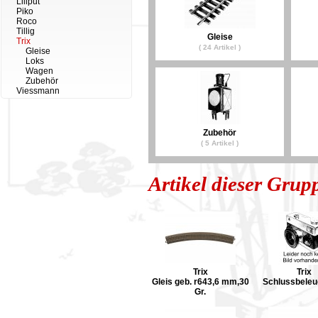
Liliput
Piko
Roco
Tillig
Gleise
Trix
( 24 Artikel )
Gleise
Loks
Wagen
Zubehör
Viessmann
Zubehör
( 5 Artikel )
Artikel dieser Grup
Trix
Trix
Gleis geb. r643,6 mm,30
Schlussbeleu
Gr.