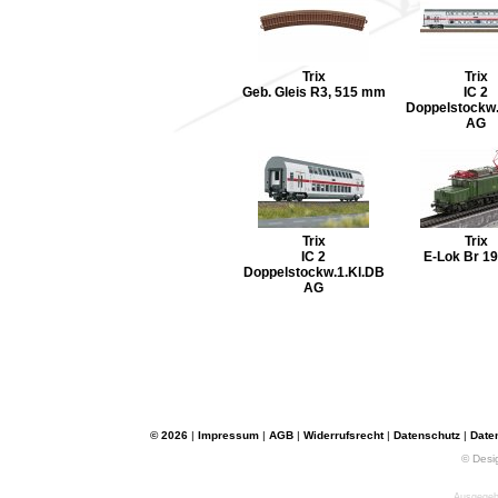
Trix
Trix
Geb. Gleis R3, 515 mm
IC 2
Doppelstockw.
AG
Trix
Trix
IC 2
E-Lok Br 1
Doppelstockw.1.Kl.DB
AG
© 2026
|
Impressum
|
AGB
|
Widerrufsrecht
|
Datenschutz
|
Date
© Desi
Ausgegebe