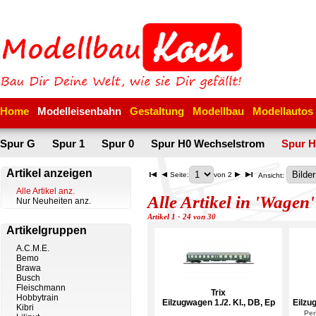
Home
Modelleisenbahn
Gestaltung
Modellbau
Modellautos
Spur G
Spur 1
Spur 0
Spur H0 Wechselstrom
Spur H
Artikel anzeigen
Seite:
von 2
Ansicht:
Alle Artikel anz.
Alle Artikel in 'Wagen'
Nur Neuheiten anz.
Artikel 1 - 24 von 30
Artikelgruppen
A.C.M.E.
Bemo
Brawa
Busch
Fleischmann
Trix
Hobbytrain
Eilzugwagen 1./2. Kl., DB, Ep
Eilzu
Kibri
Per