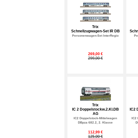
Trix
Schnellzugwagen-Set IR DB
Schn
Personenwagen-Set InterRegio
Pe
269,00 €
299,00 €
Trix
IC 2 Doppelstockw.2.Kl.DB
IC2 
AG
IC2 Doppelstock-Mittelwagen
IC2
DBpza 682.2, 2. Klasse
D
112,99 €
125,00 €