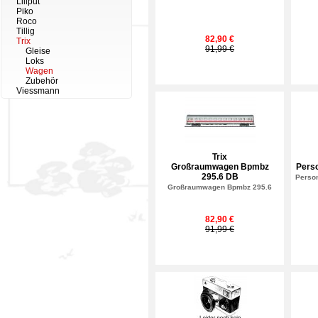
Liliput
Piko
Roco
Tillig
82,90 €
Trix
91,99 €
Gleise
Loks
Wagen
Zubehör
Viessmann
Trix
Großraumwagen Bpmbz
Pers
295.6 DB
Perso
Großraumwagen Bpmbz 295.6
82,90 €
91,99 €