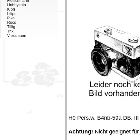
Fleischmann
Hobbytrain
Kibri
Liliput
Piko
Roco
Tillig
Trix
Viessmann
H0 Pers.w. B4nb-59a DB, III
Achtung!
Nicht geeignet für