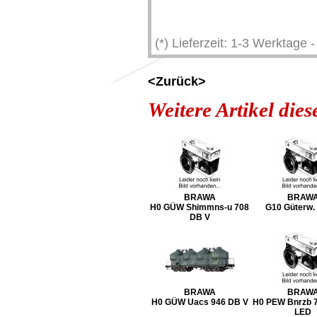
(*) Lieferzeit: 1-3 Werktage
<Zurück>
Weitere Artikel die
BRAWA
BRAW
H0 GÜW Shimmns-u 708
G10 Güterw.
DB V
BRAWA
BRAW
H0 GÜW Uacs 946 DB V
H0 PEW Bnrzb 7
LED