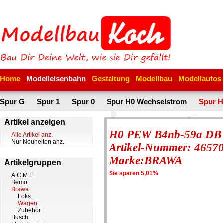
Home
Modelleisenbahn
Gestaltung
Modellbau
Modellautos
Spur G
Spur 1
Spur 0
Spur H0 Wechselstrom
Spur H
Artikel anzeigen
H0 PEW B4nb-59a DB 
Alle Artikel anz.
Nur Neuheiten anz.
Artikel-Nummer: 4657
Marke:BRAWA
Artikelgruppen
Sie sparen 5,01%
A.C.M.E.
Bemo
Brawa
Loks
Wagen
Zubehör
Busch